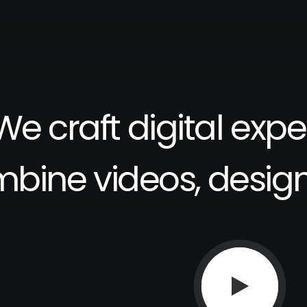
We
craft
digital
expe
mbine
videos,
desig