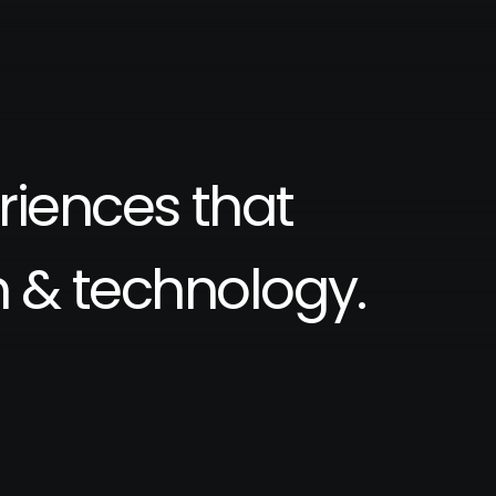
riences
that
n
&
technology.